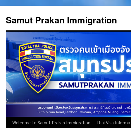
Skip
to
Samut Prakan Immigration
content
Welcome to Samut Prakan Immigration
Thai Visa Informa