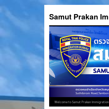
Skip
to
Samut Prakan Im
content
Welcome to Samut Prakan Immigration