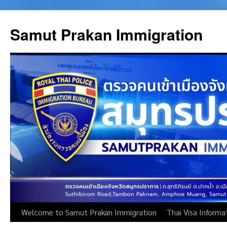
Skip
to
Samut Prakan Immigration
content
Welcome to Samut Prakan Immigration
Thai Visa Informa