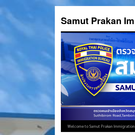
Skip
to
Samut Prakan Im
content
Welcome to Samut Prakan Immigration