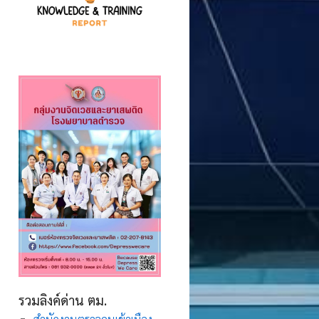
รวมลิงค์ด่าน ตม.