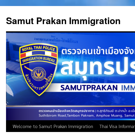
Skip
to
Samut Prakan Immigration
content
Welcome to Samut Prakan Immigration
Thai Visa Informa