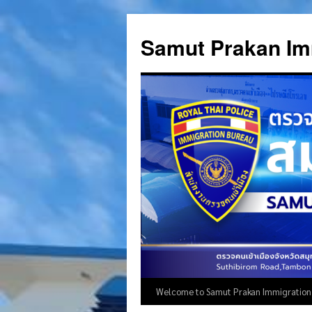
Skip
to
Samut Prakan Im
content
Welcome to Samut Prakan Immigration