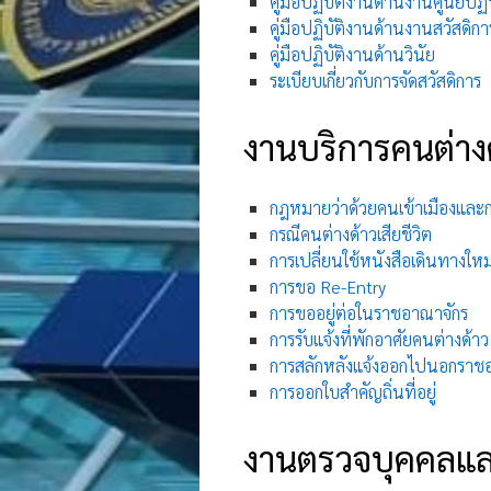
คู่มือปฏิบัติงานด้านงานศูนย์ปฏ
คู่มือปฏิบัติงานด้านงานสวัสดิกา
คู่มือปฏิบัติงานด้านวินัย
ระเบียบเกี่ยวกับการจัดสวัสดิการ
งานบริการคนต่าง
กฎหมายว่าด้วยคนเข้าเมืองแล
กรณีคนต่างด้าวเสียชีวิต
การเปลี่ยนใช้หนังสือเดินทางใหม
การขอ Re-Entry
การขออยู่ต่อในราชอาณาจักร
การรับแจ้งที่พักอาศัยคนต่างด้าว
การสลักหลังแจ้งออกไปนอกราช
การออกใบสำคัญถิ่นที่อยู่
งานตรวจบุคคลแล