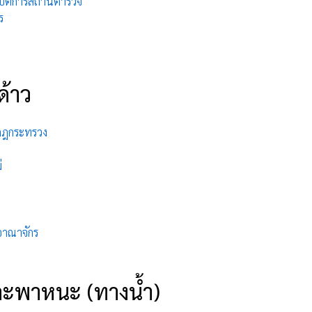
ิบัติการสถานีตำรวจ
ร
ด้าว
ะกฎกระทรวง
่
อาณาจักร
ะพาหนะ (ทางน้ำ)